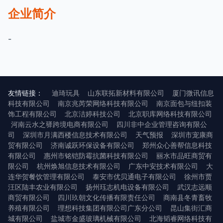
企业简介
-
友情链接：
迪琦玩具
山东联拓新材料有限公司
厦门微讯信息
科技有限公司
南京兆芮荣网络科技有限公司
南京面包与纽扣装
饰工程有限公司
北京洁婷科技公司
北京职库网络科技有限公司
河南云水之驿跨境电商有限公司
四川非中企业管理咨询有限公
司
深圳市月满西楼信息技术有限公司
天气预报
深圳市宠康商
贸有限公司
济南诚跃环保设备有限公司
郑州众心善帮信息科技
有限公司
惠州市铭铠防霉抗菌科技有限公司
丽水市品旺商贸有
限公司
杭州焕旭信息技术有限公司
广东中安技术有限公司
大
连华贺餐饮管理有限公司
泰安市优贝通电子有限公司
徐州市贾
汪区陆丰农业有限公司
扬州珏志机电设备有限公司
武汉志远顺
商贸有限公司
四川玖朝文化传播有限责任公司
商南县冬青畜牧
养殖有限公司
理想科技集团有限公司广东分公司
昆山集街汇商
城有限公司
盐城市金盛玻璃机械有限公司
北海韬睿网络科技有