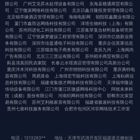
限公司
广州艾克昇水处理设备有限公司
东海县赣通商贸有限公
司
辽宁微派网络科技有限公司
北京日鑫月隆投资管理有限公司
北京锦亭缘酒店管理有限公司
海南电影网
朝阳双鑫菌业有限公
司
厦门市鑫而达网络科技有限公司
泽塔生物科技（上海）有限
公司
苏州同进化工科技有限公司
江苏集萃复合材料装备研究所
有限公司
辽宁筑家梦建设工程管理有限公司
深圳市亿德新业商
务有限公司
深圳市佳盈通电子科技有限公司
重庆企信英莱信息
科技有限公司
江苏猫友电子商务有限公司
龙辰九州
上海闽尚
广告有限公司
北京三三货运有限公司
苏州稻丰商贸有限公司
蓟县清真回民农家院
长春云水瑶酒店管理有限公司高新分公司
重庆洋木河科技有限公司
广州市悄悄科技有限公司
重庆典特电
器有限公司
周易算命
上海得宏节能科技有限公司
上海耘棋信
息科技有限公司
福建省集德才网络科技有限公司
天津福华隆达
传动设备有限公司
江门市蓬江区微盛网络科技中心
阿烦未来科
技（成都）股份有限公司
河南织网科技有限公司
邯郸市次策贸
易有限公司
苏州艾利格家居有限公司
福建省极速科技有限公司
贵州七善科技服务有限公司
合肥市包河区河菲网络技术工作室
电话：1313263**
地址：天津市武清开发区福源道北侧创业